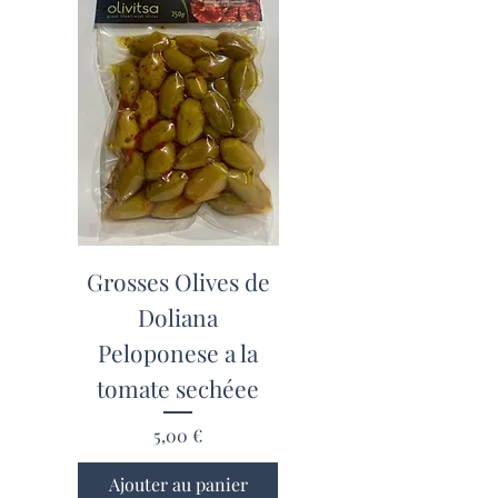
Grosses Olives de
Doliana
Peloponese a la
tomate sechéee
Prix
5,00 €
Ajouter au panier