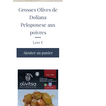
Grosses Olives de
Doliana
Peloponese aux
poivres
Prix
5,00 €
Ajouter au panier