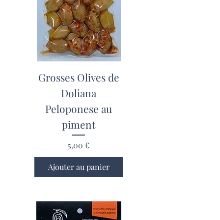
Grosses Olives de
Doliana
Peloponese au
piment
Prix
5,00 €
Ajouter au panier