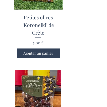
Petites olives
'Koroneiki' de
Crète
Prix
5,00 €
Ajouter au panier