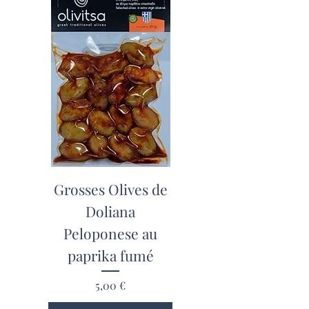
Grosses Olives de
Doliana
Peloponese au
paprika fumé
Prix
5,00 €