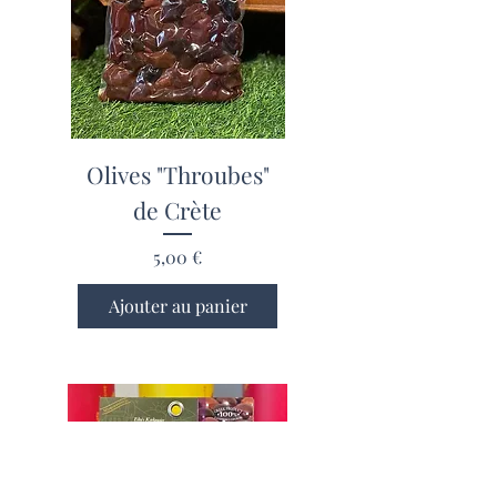
Olives "Throubes"
de Crète
Prix
5,00 €
Ajouter au panier