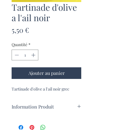
Tartinade d'olive
a l'ail noir
Prix
5,50 €
Quantité
*
Ajouter au panier
Tartinade d'olive a l'ail noir grec
Information Produit
Tartinade d'olive a l'ail noir grec
Idéale sur des toasts ou bien pour
rehausser vos plats, vos salades.