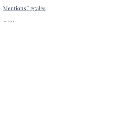
71% de pate d'olive, 23 % d'ail noir,
Mentions Légales
sirop d'agave ,huile de tournesol,sel
100gr
CGV
Contact
Livraison
Inscrivez vous pour recevoir la
Newsletter
S'inscrire