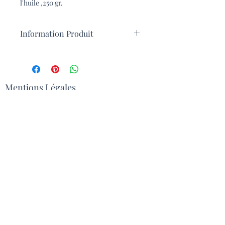
l'huile ,250 gr.
Information Produit
Découvrez le goût délicieux de nos
tomates grecques séchées au soleil,
cultivées avec soin et amour dans la
region de Fthiotida. Afin de préserver
Mentions Légales
les saveurs et les nutriments naturels
des tomates séchées au soleil, aucun
CGV
sulfite ni conservateur n'est utilisé
dans ce processus. Les tomates de type
Contact
Roma utilisées dans ce produit sont
soigneusement sélectionnées pour
leur teneur élevée en lycopène, un
Livraison
antioxydant qui est responsable de la
couleur éclatante des tomates et qui
Inscrivez vous pour recevoir la
est connu pour ses puissantes
Newsletter
propriétés anticancéreuses.
Ajoutez donc un goût
authentiquement grec à vos plats avec