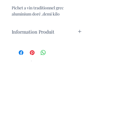
Pichet a vin traditionnel grec
aluminium doré ,demi kilo
Information Produit
Pichet a vin traditionnel grec
aluminium doré ,demi kilo
Le vin est servi au kilo dans les
tavernes grecques traditionnelles.
Mentions Légales
Ce pichet est de moins en moins
utilisé, c'est un objet typique de la
CGV
culture et du patrimoine grec.
Ce pichet peut être détourné de son
Contact
usage premier et utilisé comme
décoration dans une cuisine ou une
salle de bain.
Livraison
Ne pas mettre en machine a laver.
Inscrivez vous pour recevoir la
Newsletter