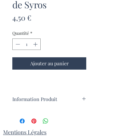
de Syros
Prix
4,50 €
Quantité
*
Ajouter au panier
Information Produit
Outre la loukoumia, l'île grecque de
Syros produit traditionnellement la
halvadopita, une pâtisserie qui
ressemble à une tarte ronde de 12 cm
Mentions Légales
de large et de 2 cm d'épaisseur. Elle est