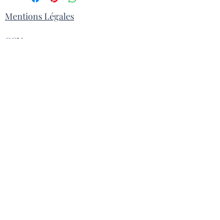
Mentions Légales
CGV
Contact
Livraison
Inscrivez vous pour recevoir la
Newsletter
S'inscrire