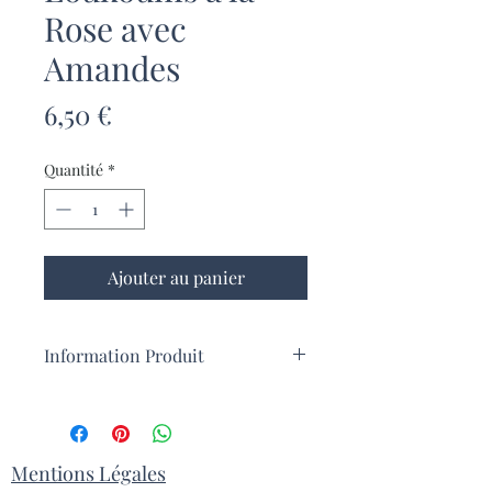
Rose avec
Amandes
Prix
6,50 €
Quantité
*
Ajouter au panier
Information Produit
Ces loukoumia à la rose avec des
morceaux d'amande ont
été confectionés sur l'île de Syros, en
Grèce, où la tradition de fabrication de
Mentions Légales
loukoums se développe depuis le XIXe