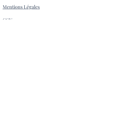
Le Mastiha ou Mastic est la résine de
Mentions Légales
l'arbre Lentisque Pistacia .
CGV
Contact
Livraison
Inscrivez vous pour recevoir la
Newsletter
S'inscrire