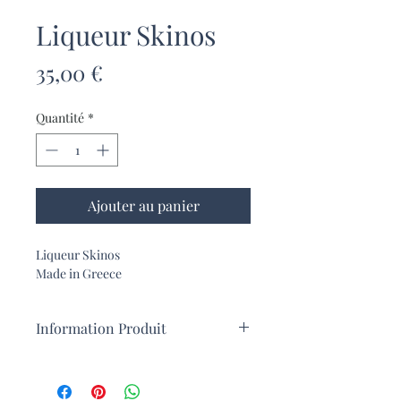
Liqueur Skinos
Prix
35,00 €
Quantité
*
Ajouter au panier
Liqueur Skinos
Made in Greece
Information Produit
La liqueur Skinos est fabriquée a
partir du Mastiha de Chios,
Appellation d'origine protégée.